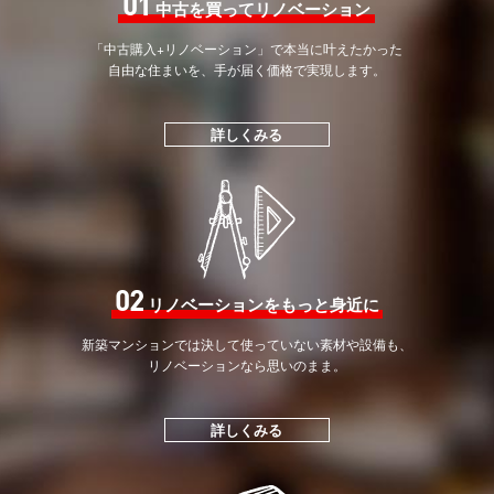
01
中古を買ってリノベーション
「中古購入+リノベーション」で
本当に叶えたかった
自由な住まいを、手が届く価格で
実現します。
詳しくみる
02
リノベーションをもっと身近に
新築マンションでは決して
使っていない素材や設備も、
リノベーションなら思いのまま。
詳しくみる