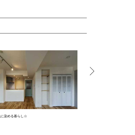
色に染める暮らし☆
☆梁見せ天井☆